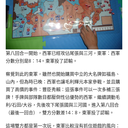
第八回合一開始，西軍已經攻佔尾張與三河，東軍：西軍
分數分別是8：14。東軍投了認輸。
察覺到此的東軍，雖然也開始購買中立的大名牌如福島、
山內，但為時已晚：西軍也讓毛利輝元本家參戰，並且購
買了高價的事件：豐臣秀賴：這張事件可以一次多補三張
牌！手牌與部隊數目都壓倒性佔優勢的西軍，繼續調動毛
利/石田/大谷，先後攻下尾張國與三河國。進入第八回合
（最後一回合），雙方分數差14：8，東軍投了認輸。
這場雙方都是第一次玩，東軍比較沒有抓住遊戲的風向：