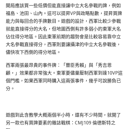
開局應該買一些低價但能直接讓中立大名參戰的牌，例如
福島、池田、山內。這可以提昇VP與政略點數，提昇買牌
能力與每回合的手牌數目。遊戲的設計，西軍比較少參戰
就能直接得分的大名，但地圖西側有許多弱小的東軍大名
佔住得分地區。因此東軍前期的趨勢會是比較容易靠中立
大名參戰直接得分，西軍則要讓攝津的中立大名參戰後，
儘快攻下西側的得分地區。
西軍兩張最昂貴的事件牌：「豐臣秀賴」與「秀吉恩
顧，」效果都非常強大。東軍要儘量壓制西軍到達10VP這
個門檻，如果西軍同時購入這兩張事件，幾乎可說勝負已
分。
遊戲到此含教學大概兩個半小時，還有不少時間，就開了
另一款也有買牌要素的雜誌戰棋：CMJ109 倫德斯特之