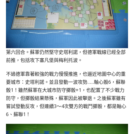
第六回合。蘇軍仍然堅守史塔利諾，但德軍戰線已經全部
前推，包括攻下塞凡堡與梅利托波。
不過德軍靠著較強的戰力慢慢推進，也逼近地圖中心的重
要城市：史塔利諾。並且發動一波攻勢……軸心骰6，蘇聯
骰1！雖然蘇軍在大城市防守擲骰+1，也配置了不少戰力
防守，但擲骰結果懸殊，蘇軍因此被擊退。之後蘇軍雖有
嘗試發動反攻，但連續3～4次雙方的戰鬥擲骰，都是軸心
6、蘇聯1！