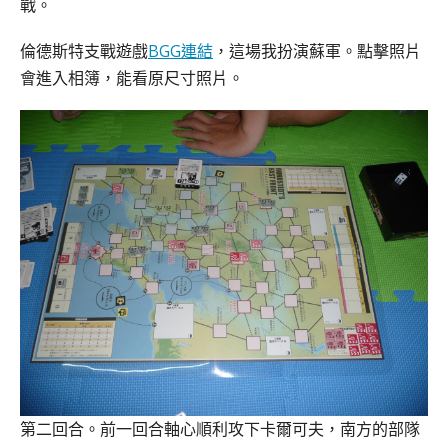
戰。
倫德斯特支戰遊戲
BGG連結
，這場我扮演蘇軍。點擊照片
會進入相簿，能看原尺寸照片。
第二回合。前一回合軸心順利攻下卡爾可夫，南方的部隊