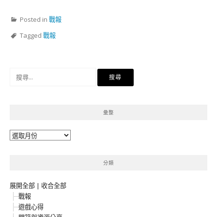
Posted in
戰報
Tagged
戰報
搜
尋
關
鍵
彙整
字:
彙
整
分類
展開全部
|
收合全部
戰報
遊戲心得