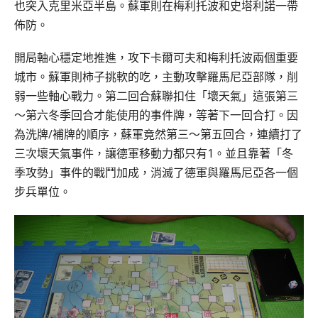
也突入克里米亞半島。蘇軍則在梅利托波和史塔利諾一帶
佈防。
開局軸心穩定地推進，攻下卡爾可夫和梅利托波兩個重要
城市。蘇軍則柿子挑軟的吃，主動攻擊羅馬尼亞部隊，削
弱一些軸心戰力。第二回合蘇聯扣住「壞天氣」這張第三
～第六冬季回合才能使用的事件牌，等著下一回合打。因
為洗牌/補牌的順序，蘇軍竟然第三～第五回合，連續打了
三次壞天氣事件，讓德軍移動力都只有1。並且靠著「冬
季攻勢」事件的戰鬥加成，消滅了德軍與羅馬尼亞各一個
步兵單位。