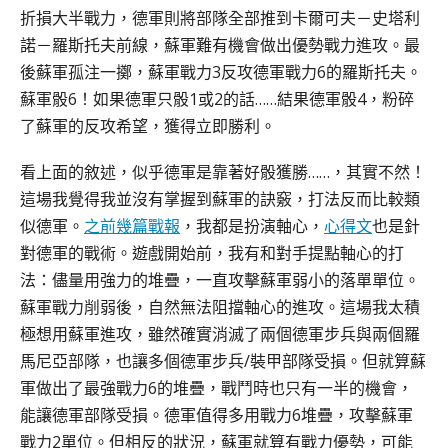
折損大半戰力，德軍則將部隊全部推到卡爾可夫－史塔利
諾－羅斯托夫前線，蘇軍難有機會做出優勢戰力進攻。最
後蘇軍孤注一擲，蘇軍戰力3反攻德軍戰力6的羅斯托夫。
蘇軍骰6！如果德軍只骰1或2的話……結果德軍骰4，粉碎
了蘇軍的反攻希望，獲得立即勝利。
看上面的敘述，似乎德軍是靠著好骰獲勝……，其實不然！
這場我覺得我並沒有掌握到蘇軍的訣竅，打法反而比較類
似德軍。
之前幾篇戰報
，我都是扮演軸心，
心得文
也是針
對德軍的戰術。遊戲開始前，我有和對手提點軸心的打
法：儘量用強力的堆疊，一直攻擊蘇軍弱小的落單單位。
蘇軍戰力削弱後，自然無法阻擋軸心的進攻。這場我太積
極想用蘇軍進攻，雖然確實消滅了兩個德軍步兵與兩個羅
馬尼亞部隊，也讓多個德軍步兵/裝甲部隊受損。但就算蘇
軍做出了最強戰力6的堆疊，戰鬥時也只有一半的機會，
能讓德軍部隊受損。德軍值得多用戰力6堆疊，攻擊蘇軍
戰力2單位。但相反的狀況，蘇軍就算有戰力優勢，可能