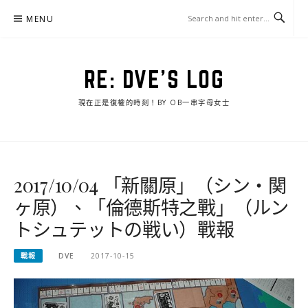
Skip
MENU
to
content
RE: DVE'S LOG
現在正是復權的時刻！BY OB一串字母女士
2017/10/04 「新關原」（シン・関
ヶ原）、「倫德斯特之戰」（ルン
トシュテットの戦い）戰報
戰報
DVE
2017-10-15