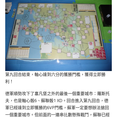
第九回合結束，軸心達到六分的獲勝門檻，獲得立即勝
利！
德軍順勢攻下了塞凡堡之外的最後一個重要城市：羅斯托
夫，也是軸心骰6、蘇聯骰1 XD。回合進入第九回合，德
軍已經達到立即獲勝的6VP門檻，蘇軍一定要想辦法搶回
一個重要城市。但前面的一連串比數懸殊戰鬥，蘇聯已經