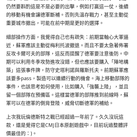
仍然要斟酌這是不是必要的出擊，例如打贏這一仗，後續
的移動有機會讓德軍斷補。否則先溫存戰力，甚至主動從
重要城市撤出，可能在前中期是更好的選擇。
細部操作方面，我覺得自己也有疏失：前期當軸心大軍逼
近，蘇軍應該主動從梅利托波撤退。而且不要太急著佈署
反攻卡爾可夫的部隊，這反而提醒了德軍要注意後防。中
期可以利用冬季攻勢進攻沒錯，但也應該要購入「陣地構
築」這張事件牌，防守史塔利諾與羅斯托夫。前期蘇軍應
該要多pass，製造可以連續行動的機會。海上移動部隊的
事件，也該思考如何使用，比如購入「強襲上陸」，並且
留一個部隊在預備區。這樣當德軍的部隊推到前線時，蘇
軍可以在德軍的側背登陸，威脅切斷德軍的補給。
上次我玩倫德斯特之戰已經超過一年前了。久久沒玩這
款，還是覺得它是CMJ日本原創遊戲中，目前玩過整體評
價最佳的：)。