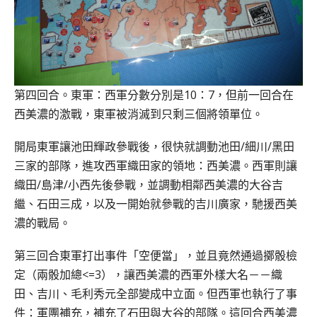
第四回合。東軍：西軍分數分別是10：7，但前一回合在
西美濃的激戰，東軍被消滅到只剩三個將領單位。
開局東軍讓池田輝政參戰後，很快就調動池田/細川/黑田
三家的部隊，進攻西軍織田家的領地：西美濃。西軍則讓
織田/島津/小西先後參戰，並調動相鄰西美濃的大谷吉
繼、石田三成，以及一開始就參戰的吉川廣家，馳援西美
濃的戰局。
第三回合東軍打出事件「空便當」，並且竟然通過擲骰檢
定（兩骰加總<=3），讓西美濃的西軍外樣大名－－織
田、吉川、毛利秀元全部變成中立面。但西軍也執行了事
件：軍團補充，補充了石田與大谷的部隊。這回合西美濃