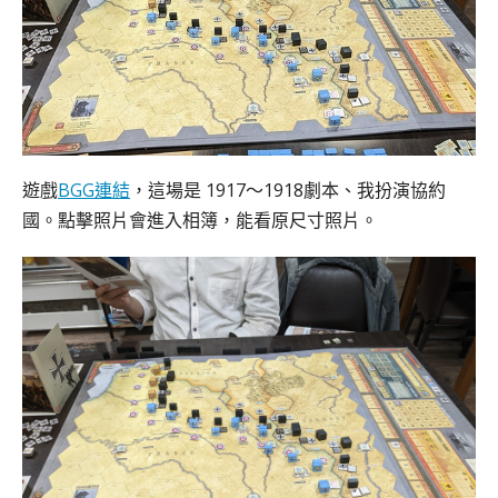
遊戲
BGG連結
，這場是 1917～1918劇本、我扮演協約
國。點擊照片會進入相簿，能看原尺寸照片。