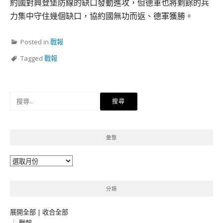
約國對興登堡防線的缺口發動進攻，但德軍也將剩餘的兵
力集中守住幾個缺口，協約國無功而返、德軍獲勝。
Posted in
戰報
Tagged
戰報
搜
尋
關
鍵
彙整
字:
彙
整
分類
展開全部
|
收合全部