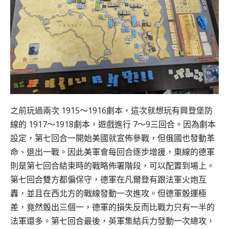
之前玩過兩次 1915～1916劇本，這次就想玩有興登堡防
線的 1917～1918劇本，遊戲進行 7～9三回合。因為劇本
設定，第七回合一開始美國就宣佈參戰，但俄國也發動革
命、退出一戰。因此美軍會每回合逐步增援，東線的德軍
則是第七回合結束時的戰略佈署階段，可以配置到場上。
第七回合雙方都偏保守，德軍在凡爾登有跟法軍火炮互
轟，並且在西北方的戰線發動一次進攻。但德軍骰運極
差，竟然骰出三個一，德軍的損失反而比戰力只有一半的
法軍還多。第七回合最後，英軍集結兵力發動一次總攻，