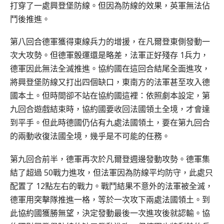
打穿了一處興登堡防線。但因為防線的效果，英軍無法佔
鬥後推進。
第八回合德軍獲得東線兵力的增援，在凡爾登東側發動一
次大攻勢。但德軍骰運還是略差，法軍正好殘存 1兵力，
德軍因此無法全滅推進。協約國在這回合結尾全面進攻，
將興登堡防線又打出四個缺口，東南方的法軍甚至攻入德
國本土。但時間卻不站在協約國這裡：依照劇本設定，第
九回合遊戲結束時，協約國要收回法國領土全境，才會達
到平手。但此時德國仍佔有九處法國領土，要在第九回合
的兩動收復法國全境，幾乎是不可能的任務。
第九回合前半，德軍再次於凡爾登週邊發動攻勢。德軍集
結了超過 50戰力進攻，但法軍因為防線平均防守，此處只
配置了 12點左右的戰力。戰鬥結果不意外的法軍被全滅，
德軍用突擊隊推進一格，等於一次攻下兩處法國領土。到
此協約國獲勝無望，決定發動最後一次進攻後就認輸。協