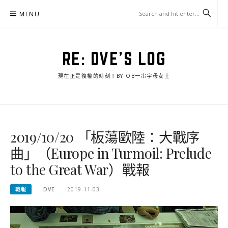
Skip
MENU
to
content
RE: DVE'S LOG
現在正是復權的時刻！BY OB一串字母女士
2019/10/20 「板蕩歐陸：大戰序
曲」（Europe in Turmoil: Prelude
to the Great War）戰報
戰報
DVE
2019-11-03