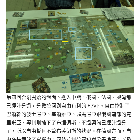
第四回合剛開始的盤面。進入中期，俄國、法國、奧匈都
已經計分過，分數拉回到自由有利的 +7VP。自由控制了
巴爾幹的波士尼亞、塞爾維亞、羅馬尼亞跟俄國南部的克
里米亞，專制則搶下了布達佩斯。不過奧匈已經計過分
了，所以自由暫且不管布達佩斯的狀況。在德國方面，自
由在基爾放了影響力，同時控制德國知識分子地區，以及