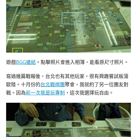
遊戲
BGG連結
。點擊照片會進入相簿，能看原尺寸照片。
寫過幾篇戰報後，台北也有其他玩家，很有興趣嘗試板蕩
歐陸。十月份的
台北戰棋團
聚會，我就約了另一位團友對
戰。因為
前一次我是玩專制
，這次我選擇玩自由。