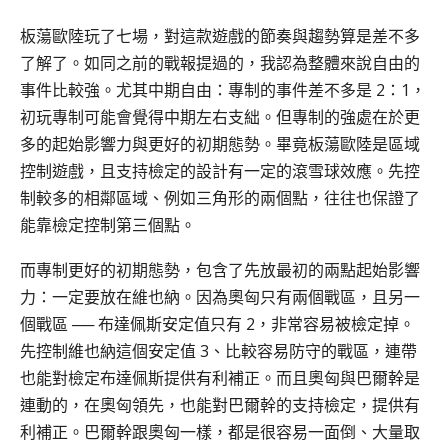
板蕩歐陸玩了七場，對這款遊戲的節奏與趨勢算是差不多
了解了。如同之前的戰報提過的，我認為整體來說自由的
事件比較強。尤其中期自由：專制的事件差不多是 2：1，
初玩專制可能會覺得中期左右支絀。但專制的強處在於更
多的起始影響力與更好的初期態勢。畢竟板蕩歐陸是區域
控制遊戲，且支持檢定的設計有一定的滾雪球效應。先控
制較多的相鄰區域、例如三角形的兩個點，往往也保證了
能靠檢定控制第三個點。
而專制更好的初期態勢，包含了先放最初的兩點起始影響
力：一定要放在維也納。因為奧匈只有兩個戰區，且另一
個戰區 ── 布達佩斯安定值只有 2，非常容易被檢定掉。
先控制維也納這個安定值 3、比較容易防守的戰區，連帶
也能對檢定布達佩斯提供有利補正。而且奧匈與巴爾幹是
連動的，在奧匈領先，也能對巴爾幹的支持檢定，提供有
利補正。巴爾幹跟奧匈一樣，都是很容易一面倒、大量取