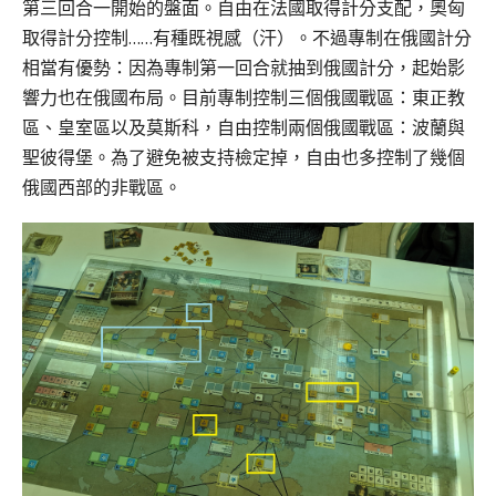
第三回合一開始的盤面。自由在法國取得計分支配，奧匈
取得計分控制……有種既視感（汗）。不過專制在俄國計分
相當有優勢：因為專制第一回合就抽到俄國計分，起始影
響力也在俄國布局。目前專制控制三個俄國戰區：東正教
區、皇室區以及莫斯科，自由控制兩個俄國戰區：波蘭與
聖彼得堡。為了避免被支持檢定掉，自由也多控制了幾個
俄國西部的非戰區。