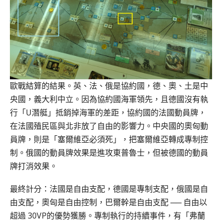
歐戰結算的結果。英、法、俄是協約國，德、奧、土是中
央國，義大利中立。因為協約國海軍領先，且德國沒有執
行「U潛艇」抵銷掉海軍的差距，協約國的法國動員牌，
在法國殖民區與北非放了自由的影響力。中央國的奧匈動
員牌，則是「塞爾維亞必須死」，把塞爾維亞轉成專制控
制。俄國的動員牌效果是進攻東普魯士，但被德國的動員
牌打消效果。
最終計分：法國是自由支配，德國是專制支配，俄國是自
由支配，奧匈是自由控制，巴爾幹是自由支配 ── 自由以
超過 30VP的優勢獲勝。專制執行的持續事件，有「弗蘭