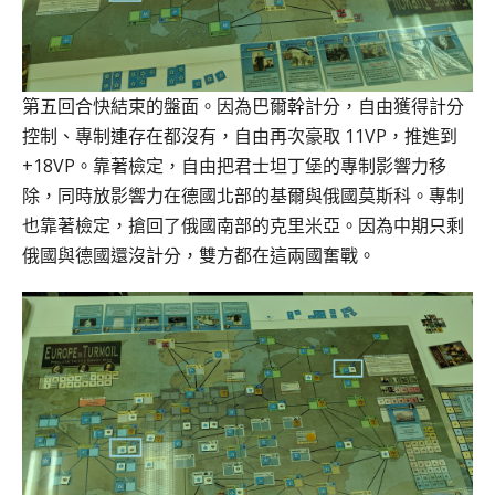
第五回合快結束的盤面。因為巴爾幹計分，自由獲得計分
控制、專制連存在都沒有，自由再次豪取 11VP，推進到
+18VP。靠著檢定，自由把君士坦丁堡的專制影響力移
除，同時放影響力在德國北部的基爾與俄國莫斯科。專制
也靠著檢定，搶回了俄國南部的克里米亞。因為中期只剩
俄國與德國還沒計分，雙方都在這兩國奮戰。