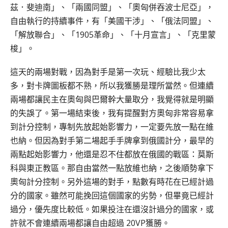
茲．斐迪南」、「兩國同盟」、「奧匈併吞波士尼亞」，
自由執行的持續事件，有「美國干涉」、「俄法同盟」、
「解放聯合」、「1905革命」、「十月宣言」、「克里蒙
梭」。
這天的兩場對戰，因為對手是第一次玩、經驗比我少太
多，對卡牌圖板都不熟，所以我獲勝是理所當然。但連續
兩場都讓民主在奧匈與巴爾幹大量取分，我覺得就是明顯
的失誤了。第一場結束後，我有提醒對方奧匈非常容易拿
到計分控制，專制先放起始影響力，一定要先放一點在維
也納。但因為對手第二場起手手牌拿到俄國計分，最早的
兩點起始影響力，他還是忍不住都放在俄國的戰區：莫斯
科與東正教區。那自由當然一點放維也納，之後順勢拿下
奧匈計分控制。另外這場的對手，點數有時花在已經計過
分的國家。雖然可能挽回這個國家的劣勢，但畢竟已經計
過分，優先度比較低。如果投注在還沒計過分的國家，或
許就不會連續兩場都讓自由超過 20VP獲勝。