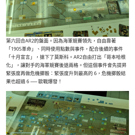
第六回合AR2的盤面。因為海軍競賽領先，自由靠著
「1905革命」、同時使用點數與事件，配合後續的事件
「十月宣言」，搶下了莫斯科。AR2自由打出「哥本哈根
化」，讓對手的海軍競賽後退兩格。但這個事件會先提昇
緊張度再做危機擲骰：緊張度升到最高的 6，危機擲骰結
果也超過 6 ── 歐戰爆發！