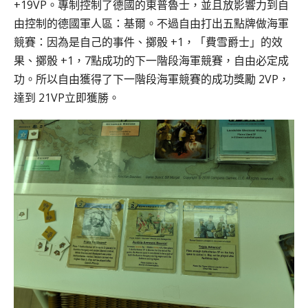
+19VP。專制控制了德國的東普魯士，並且放影響力到自
由控制的德國軍人區：基爾。不過自由打出五點牌做海軍
競賽：因為是自己的事件、擲骰 +1，「費雪爵士」的效
果、擲骰 +1，7點成功的下一階段海軍競賽，自由必定成
功。所以自由獲得了下一階段海軍競賽的成功獎勵 2VP，
達到 21VP立即獲勝。