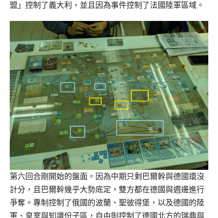
盟」控制了義大利，並且因為事件控制了法國陸軍區域。
第六回合剛開始的盤面。因為中期只剩巴爾幹與德國還沒
計分，且巴爾幹幾乎大勢底定，雙方都在德國與週邊進行
爭奪。專制控制了俄國的波蘭、聖彼得堡，以及德國的陸
軍、皇室與知識份子區，自由則控制了德國北方的瑞典與