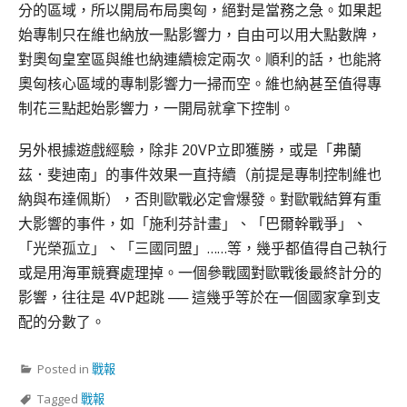
分的區域，所以開局布局奧匈，絕對是當務之急。如果起
始專制只在維也納放一點影響力，自由可以用大點數牌，
對奧匈皇室區與維也納連續檢定兩次。順利的話，也能將
奧匈核心區域的專制影響力一掃而空。維也納甚至值得專
制花三點起始影響力，一開局就拿下控制。
另外根據遊戲經驗，除非 20VP立即獲勝，或是「弗蘭
茲．斐迪南」的事件效果一直持續（前提是專制控制維也
納與布達佩斯），否則歐戰必定會爆發。對歐戰結算有重
大影響的事件，如「施利芬計畫」、「巴爾幹戰爭」、
「光榮孤立」、「三國同盟」……等，幾乎都值得自己執行
或是用海軍競賽處理掉。一個參戰國對歐戰後最終計分的
影響，往往是 4VP起跳 ── 這幾乎等於在一個國家拿到支
配的分數了。
Posted in
戰報
Tagged
戰報