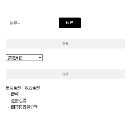
搜
尋
關
鍵
彙整
字:
彙
整
分類
展開全部
|
收合全部
戰報
遊戲心得
開箱與資源分享