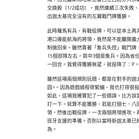
交換骰（1/2成功），竟然連續三次失敗
出迦太基完全沒有的左翼戰鬥牌獲勝。
此時羅馬有兵、有戰役牌，可以從本土再
港口邊能航海的將領，竟然是不能離開義
制搶回來。雖然靠著「象兵失控」戰鬥牌
15個部隊左右，其中3個是象兵。因為省
一回合。我覺得獲勝無望，就投降了：P
雖然這場兩個規則玩錯，都是在對手的迦
囧>。因為遊戲過程很緊繃、我也打得很投入
如此，這場我確實犯了一些錯誤。比方說
打一下。就算不能獲勝，若能打個七、八
領，然後出戰役牌，一次兩個將領進攻。
班牙支援的準備。否則以當時新迦太基已
為。