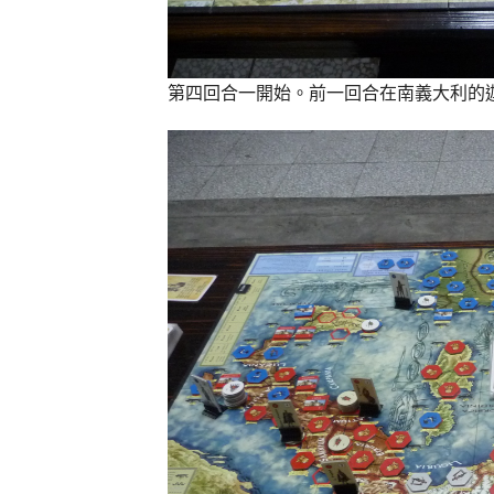
第四回合一開始。前一回合在南義大利的