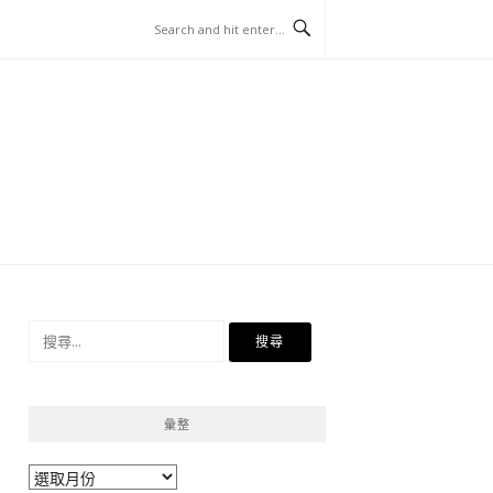
搜
尋
關
鍵
彙整
字:
彙