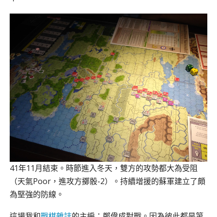
41年11月結束。時節進入冬天，雙方的攻勢都大為受阻
（天氣Poor，進攻方擲骰-2）。持續增援的蘇軍建立了頗
為堅強的防線。
這場我和
戰棋雜誌
的主編：鄭偉成對戰。因為彼此都是第