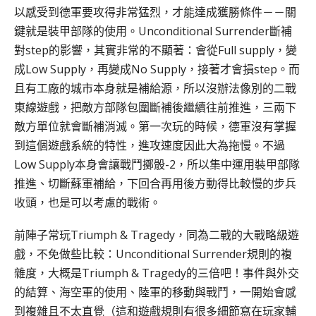
以感受到德軍要攻得非常猛烈，才能達成獲勝條件－－關
鍵就是裝甲部隊的使用。Unconditional Surrender斷補
對step的影響，其實非常的不顯著：會從Full supply，變
成Low Supply，再變成No Supply，接著才會損step。而
且有工廠的城市本身就是補給源，所以沒辦法像別的二戰
東線遊戲，把敵方部隊包圍斷補後繼續往前推進，三兩下
敵方單位就會斷補消滅。第一次玩的時候，德軍沒有掌握
到這個遊戲系統的特性，進攻速度因此大為拖慢。不過
Low Supply本身會讓戰鬥擲骰-2，所以集中運用裝甲部隊
推進、切斷蘇軍補給，下回合再用後方動得比較慢的步兵
收頭，也是可以考慮的戰術。
前陣子常玩Triumph & Tragedy，同為二戰的大戰略級遊
戲，不免做些比較：Unconditional Surrender規則的複
雜度，大概是Triumph & Tragedy的三倍吧！事件與外交
的結算、海空軍的使用、陸軍的移動與戰鬥，一開始會感
到複雜且不太直覺（這和遊戲規則有很多細節寫在玩家輔