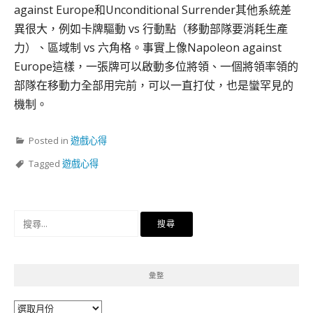
against Europe和
Unconditional Surrender其他系統差
異很大，例如卡牌驅動 vs 行動點（移動部隊要消耗生產
力）、區域制 vs 六角格。事實上像
Napoleon against
Europe這樣，一張牌可以啟動多位將領、一個將領率領的
部隊在移動力全部用完前，可以一直打仗，也是蠻罕見的
機制。
Posted in
遊戲心得
Tagged
遊戲心得
搜
尋
關
鍵
彙整
字:
彙