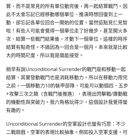
算，而不是常見的所有單位動完後，再一起結算戰鬥。因
此不太會忘記已經移動哪個單位、推演時想回復到上一
動，卻忘記各單位回合一開始的位置。當然這點見仁見智
啦！有些人可能會覺得一個單位走了好幾步，甚至開火多
次、結算一些戰鬥結果後，才動下一個單位，這樣的時序
結算有點奇怪。不過因為一回合是一個月，本來就是比較
大的時間尺度，所以我是還能接受。
稍早有說Unconditional Surrender的戰鬥是和移動一起
結算，其實發動戰鬥也是消耗移動力。所以在移動力用完
之前，一個移動力10的裝甲部隊，可能可以動個四、五步
+攻擊三次之類（含戰鬥後推進），表現出閃擊戰/運動戰
的機動性與突破力。我六角格玩得少，這個設計我覺得蠻
有趣的。
Unconditional Surrender的空軍設計也蠻有巧思：不少
二戰遊戲，空軍的表現比較抽象。例如投入空軍支援，可