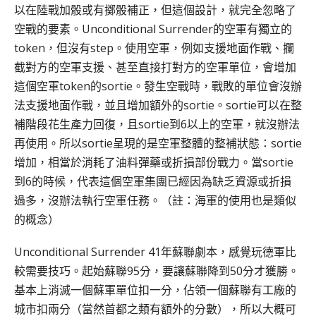
以在陸戰加骰或有擲骰補正，但這個設計，就完全忽略了
空戰的要素。Unconditional Surrender的空軍有獨立的
token，但沒有step。使用空軍，例如支援地面作戰、攔
截對方的空軍支援、甚至直接打對方的空軍單位，會增加
這個空軍token的sortie。發生空戰時，戰敗的單位會沒辦
法支援地面作戰，並且增加額外的sortie。sortie可以在整
補階段花生產力回復，且sortie到6以上的空軍，就沒辦法
再使用。所以sortie呈現的是空軍整體的整補狀態：sortie
增加，相當於消耗了油料彈藥或折損部份戰力。當sortie
到6的時候，代表這個空軍集團已經因為缺乏資源或折損
過多，沒辦法執行空軍任務。（註：海軍的使用也是類似
的概念）
Unconditional Surrender 41年蘇聯劇本，感覺玩德軍比
較需要技巧。起始蘇聯95分，要讓蘇聯降到50分才獲勝。
基本上消滅一個蘇軍單位扣一分，佔領一個蘇聯有工廠的
城市扣兩分（當然首都之類有額外的分數），所以大概可