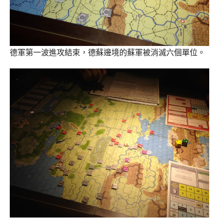
德軍第一波進攻結束，德蘇邊境的蘇軍被消滅六個單位。