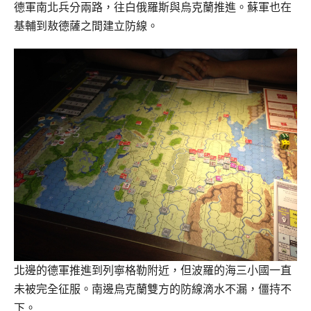
德軍南北兵分兩路，往白俄羅斯與烏克蘭推進。蘇軍也在
基輔到敖德薩之間建立防線。
北邊的德軍推進到列寧格勒附近，但波羅的海三小國一直
未被完全征服。南邊烏克蘭雙方的防線滴水不漏，僵持不
下。