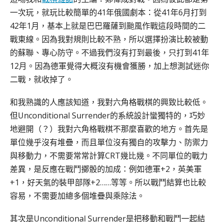
一次玩，就玩比較簡單的41年俄國劇本：從41年6月打到
42年1月，基本上就是巴巴羅薩到颱風作戰這段時間的二
戰東線。因為我對規則比較不熟，所以選擇扮演比較被動
的蘇聯、專心防守。不過我們沒有打到最後，只打到41年
12月。因為德軍覺得大概沒有機會獲勝，加上想測試迷你
二戰，就收掉了。
和我熟識的人應該知道，我對六角格戰棋的興致比較低。
但Unconditional Surrender的系統設計蠻獨特的，巧妙
地避開（？）我對六角格戰棋不那麼喜歡的地方。首先是
單位幾乎沒有堆疊，而且單位沒有獨自的攻擊力、防禦力
與移動力，不需要常常計算CRT幾比幾。不同單位的戰力
差異，是反應在戰鬥擲骰的加成：例如德軍+2，英美軍
+1，好天氣的裝甲部隊+2……等等。所以戰鬥結算也比較
容易，不需要加總多個堆疊與乘除法。
其次是Unconditional Surrender是把移動和戰鬥一起結