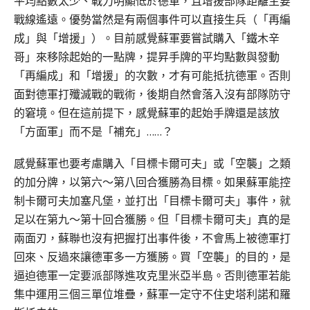
平均點數太少、戰力明顯低於德軍，且增援部隊距離主要
戰線遙遠。優勢當然是有兩個事件可以直接生兵（「再編
成」與「增援」）。目前感覺蘇軍要嘗試購入「鐵木辛
哥」來移除起始的一點牌，提昇手牌的平均點數與發動
「再編成」和「增援」的次數，才有可能抵抗德軍。否則
面對德軍打殲滅戰的戰術，後期自然會落入沒有部隊防守
的窘境。但在這前提下，感覺蘇軍的起始手牌還是該放
「方面軍」而不是「補充」……？
感覺蘇軍也要考慮購入「目標卡爾可夫」或「空襲」之類
的加分牌，以第六～第八回合獲勝為目標。如果蘇軍能控
制卡爾可夫加塞凡堡，並打出「目標卡爾可夫」事件，就
足以在第九～第十回合獲勝。但「目標卡爾可夫」真的是
兩面刃，蘇聯也沒有把握打出事件後，不會馬上被德軍打
回來、反過來讓德軍多一方獲勝。買
「空襲」
的目的，是
逼迫德軍一定要派部隊進攻克里米亞半島。否則德軍若能
集中運用三個三單位堆疊，蘇軍一定守不住史塔利諾和羅