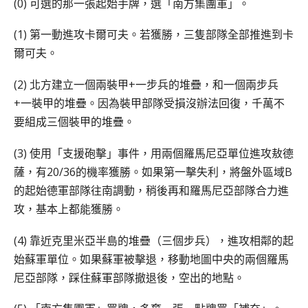
(0) 可選的那一張起始手牌，選「南方集團軍」。
(1) 第一動進攻卡爾可夫。若獲勝，三隻部隊全部推進到卡
爾可夫。
(2) 北方建立一個兩裝甲+一步兵的堆疊，和一個兩步兵
+一裝甲的堆疊。因為裝甲部隊受損沒辦法回復，千萬不
要組成三個裝甲的堆疊。
(3) 使用「支援砲擊」事件，用兩個羅馬尼亞單位進攻敖德
薩，有20/36的機率獲勝。如果第一擊失利，將盤外區域B
的起始德軍部隊往南調動，稍後再和羅馬尼亞部隊合力進
攻，基本上都能獲勝。
(4) 靠近克里米亞半島的堆疊（三個步兵），進攻相鄰的起
始蘇軍單位。如果蘇軍被擊退，移動地圖中央的兩個羅馬
尼亞部隊，踩住蘇軍部隊撤退後，空出的地點。