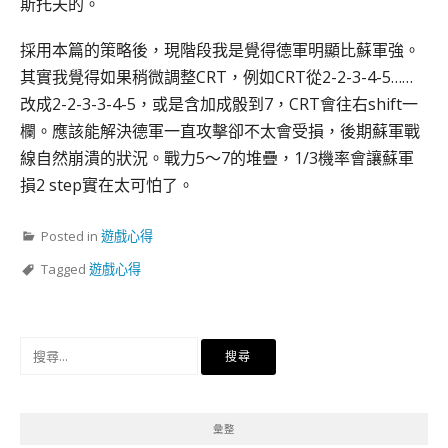
斯托夫的。
採用本篇的策略後，現階段我是覺得德軍明顯比蘇軍強。
其實我覺得如果稍微調整CRT，例如CRT從2-2-3-4-5……
改成2-2-3-3-4-5，或是含加成骰到7，CRT會往右shift一
欄。應該能解決德軍一直攻擊卻不太會受損，後期蘇軍戰
線自然崩潰的狀況。戰力5～7的堆疊，1/3機率會讓蘇軍
損2 step實在太可怕了。
Posted in
遊戲心得
Tagged
遊戲心得
搜
尋
關
鍵
彙整
字: