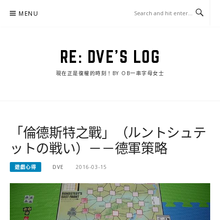
Skip
MENU
to
content
RE: DVE'S LOG
現在正是復權的時刻！BY OB一串字母女士
「倫德斯特之戰」（ルントシュテ
ットの戦い）－－德軍策略
遊戲心得
DVE
2016-03-15