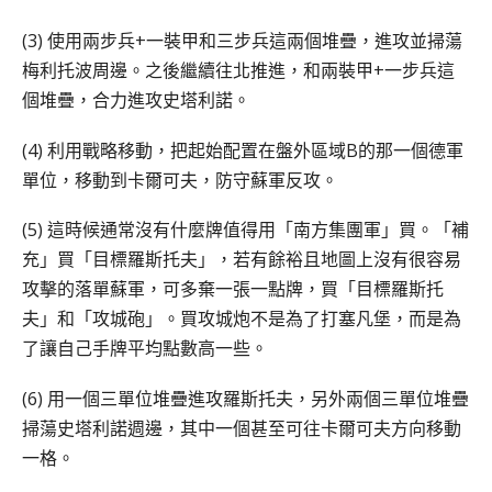
(3) 使用兩步兵+一裝甲和三步兵這兩個堆疊，進攻並掃蕩
梅利托波周邊。之後繼續往北推進，和兩裝甲+一步兵這
個堆疊，合力進攻史塔利諾。
(4) 利用戰略移動，把起始配置在盤外區域B的那一個德軍
單位，移動到卡爾可夫，防守蘇軍反攻。
(5) 這時候通常沒有什麼牌值得用「南方集團軍」買。「補
充」買「目標羅斯托夫」，若有餘裕且地圖上沒有很容易
攻擊的落單蘇軍，可多棄一張一點牌，買「目標羅斯托
夫」和「攻城砲」。買攻城炮不是為了打塞凡堡，而是為
了讓自己手牌平均點數高一些。
(6) 用一個三單位堆疊進攻羅斯托夫，另外兩個三單位堆疊
掃蕩史塔利諾週邊，其中一個甚至可往卡爾可夫方向移動
一格。