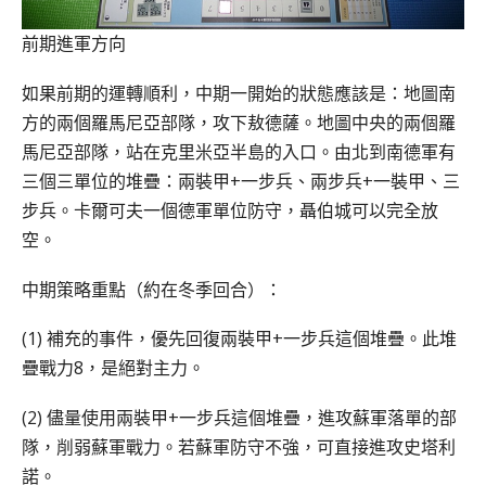
前期進軍方向
如果前期的運轉順利，中期一開始的狀態應該是：地圖南
方的兩個羅馬尼亞部隊，攻下敖德薩。地圖中央的兩個羅
馬
尼亞
部隊，站在克里米亞半島的入口。由北到南德軍有
三個三單位的堆疊：兩裝甲+一步兵、兩步兵+一裝甲、三
步兵。卡爾可夫一個德軍單位防守，聶伯城可以完全放
空。
中期策略重點（約在冬季回合）：
(1) 補充的事件，優先回復兩裝甲+一步兵這個堆疊。此堆
疊戰力8，是絕對主力。
(2) 儘量使用兩裝甲+一步兵這個堆疊，進攻蘇軍落單的部
隊，削弱蘇軍戰力。若蘇軍防守不強，可直接進攻史塔利
諾。