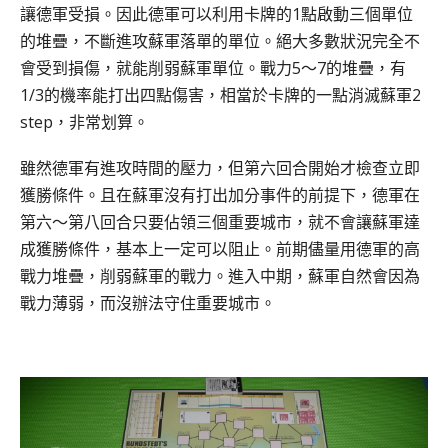
讓德軍受損。因此德軍可以利用卡牌的1點啟動三個單位
的堆疊，不斷進攻蘇軍落單的單位。絕大多數狀況完全不
會受到損傷，就能削弱蘇軍單位。戰力5～7的堆疊，有
1/3的機率能打出四點傷害，相當於卡牌的一點消滅蘇軍2
step，非常划算。
雖然德軍有進攻時間的壓力，但第六回合開始才檢查立即
獲勝條件。且在蘇軍沒有打出加分事件的前提下，德軍在
第六～第八回合只要佔領三個重要城市，就不會讓蘇軍達
成獲勝條件，基本上一定可以阻止。前期儘量用德軍的高
戰力堆疊，削弱蘇軍的戰力。進入中期，蘇軍自然會因為
戰力薄弱，而沒辦法守住重要城市。