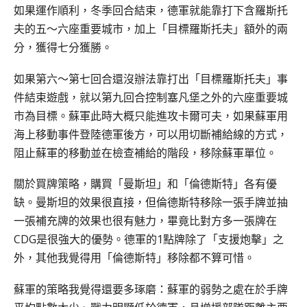
如果運作順利，冬季回合結束，德軍就能靠打下含羅斯托
夫的五～六座重要城市，加上「目標羅斯托夫」額外的兩
分，獲得七分獲勝。
如果第六～第七回合還沒辦法靠打出「目標羅斯托夫」事
件結束遊戲，就以第九回合控制塞凡堡之外的六座重要城
市為目標。蘇軍此時大概只能進攻卡爾可夫，如果蘇軍用
海上移動事件登陸德軍後方，可以用切斷補給線的方式，
阻止蘇軍的移動並在檢查補給的階段，移除蘇軍單位。
關於買牌策略，購買「曼斯坦」和「倫德斯特」各有優
缺。曼斯坦的效果很直接，但倫德斯特移除一張手牌並抽
一張補充牌的效果也很有魅力，畢竟比對方多一張牌在
CDG是很強大的優勢。德軍的1點牌除了「支援炮擊」之
外，其他我覺得用「倫德斯特」移除都不算可惜。
蘇軍的策略我覺得還要多琢磨：蘇軍的弱勢之處在於手牌