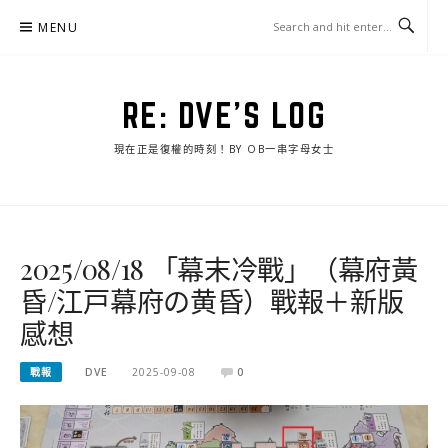
Skip
MENU
to
content
RE: DVE'S LOG
現在正是復權的時刻！BY OB一串字母女士
2025/08/18 「幕末冷戰」（幕府黃
昏/江戸幕府の黄昏）戰報＋新版
感想
戰報
DVE
2025-09-08
0