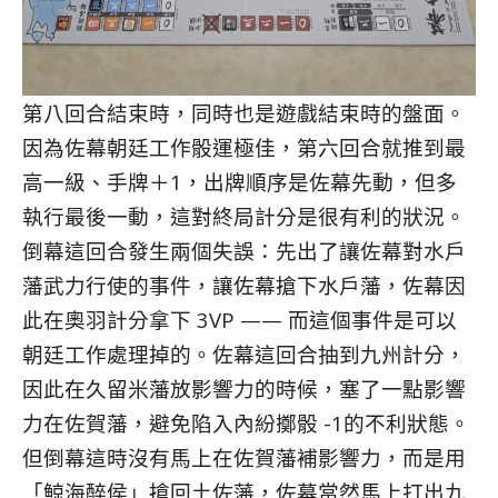
第八回合結束時，同時也是遊戲結束時的盤面。
因為佐幕朝廷工作骰運極佳，第六回合就推到最
高一級、手牌＋1，出牌順序是佐幕先動，但多
執行最後一動，這對終局計分是很有利的狀況。
倒幕這回合發生兩個失誤：先出了讓佐幕對水戶
藩武力行使的事件，讓佐幕搶下水戶藩，佐幕因
此在奧羽計分拿下 3VP —— 而這個事件是可以
朝廷工作處理掉的。佐幕這回合抽到九州計分，
因此在久留米藩放影響力的時候，塞了一點影響
力在佐賀藩，避免陷入內紛擲骰 -1的不利狀態。
但倒幕這時沒有馬上在佐賀藩補影響力，而是用
「鯨海醉侯」搶回土佐藩，佐幕當然馬上打出九