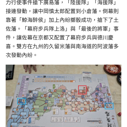
力行使事件搶下廣島藩，「陸援隊」「海援隊」
接連發動，讓中岡慎太郎配置到小倉藩。倒幕則
靠著「鯨海醉侯」加上內紛擲骰成功，搶下了土
佐藩。「幕府步兵隊上洛」與「最後的將軍」事
件，讓佐幕在京都又配置了幕府步兵與德川慶
喜。雙方在九州的久留米藩與南海道的阿波藩多
次發動內紛。