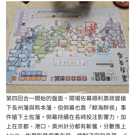
第四回合一開始的盤面。開場佐幕順利靠政變搶
下長州藩與熊本藩，但倒幕也靠「鯨海醉侯」事
件搶下土佐藩。倒幕持續在長崎投注影響力，加
上在京都、港口、奧州計分都有斬獲，分數推上