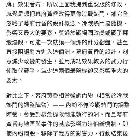
牌」效果看齊，所以上面我提到重製版的修改，
感覺是想把幕府黃昏改得更像冷戰熱鬥，卻完全
忽略了幕府黃昏的設計概念。冷戰熱鬥最隨機、
影響又最大的要素，莫過於戰場國政變或戰爭擲
骰爆骰，可能一次就讓一個洲的計分翻盤，甚至
直接阻絕對方進入這個洲。幕府黃昏的設計，刻
意減少政變的發生，並用成功效果較弱的武力行
使取代戰爭，減少這兩個最隨機卻又影響重大的
要素。
對比之下，幕府黃昏相當強調內紛（相當於冷戰
熱鬥的調整陣營）—— 內紛不像冷戰熱鬥的調整
陣營，會受到核危機限制能執行的洲。而且幕府
黃昏有地區與事件的基底影響力這個新機制，即
使內紛爛骰、移除了我方的影響力，行動結束後