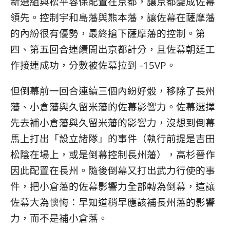
新選組與松平容保配置在京都，讓京都變成佐幕
領先。控制宇和島藩與熊本藩，讓佐幕在薩摩藩
的內紛很有優勢，最終搶下薩摩藩的控制。第
四、第五回合連續開出京都計分，且佐幕朝廷工
作接連成功，分數被佐幕拉到 -15VP。
但倒幕前一回合連續三個內紛好骰，移除了長州
藩、小倉藩與久留米藩的佐幕影響力。佐幕選擇
先去補小倉藩與久留米藩的影響力，沒想到倒幕
馬上打出「設立諸隊」的事件（執行前提是吉田
松陰在場上，或是倒幕控制長州藩），高杉晉作
因此配置在長州。隨後倒幕又打出武力行使的事
件，把小倉藩的佐幕影響力全部轉為倒幕，這讓
佐幕大為懊悔：早知道稍早應該補長州藩的影響
力，而不是補小倉藩。