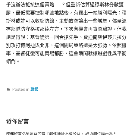
乎沒辦法抵抗這個策略……？但重新估算過穆斯林分數獲
勝，最低需要控制哪些地點後，有露出一絲勝利曙光：穆
斯林或許可以收縮防線、主動放空讓出一些城堡，儘量溫
存部隊防守格拉那達左方，下次有機會再實際驗證。但我
還是得說：基督徒第一回合搶先手、費迪南與伊莎貝拉分
別攻打博阿迪與北非，這個開局策略還是太強勢。依照機
率，基督徒蠻可能兩場都勝，這會瞬間就讓遊戲性與平衡
傾倒。
Posted in
戰報
發佈留言
發佈留言必須填寫的電子郵件地址不會公開。
必填欄位標示為
*