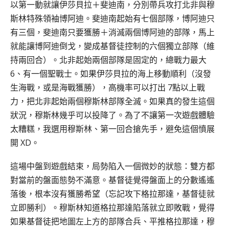
以第一動就讓伊莎貝拉＋斐迪南，分別帶兵攻打北非與穆
斯林特殊領袖博阿迪。斐迪南起始有七個部隊，博阿迪只
有三個，斐迪南只要獲勝＋消滅兩個博阿迪的部隊，馬上
就能讓博阿迪倒戈，變成基督徒控制的六個獨立部隊（維
持兩回合）。北非起始兩個部隊是固定的，總戰力最大
6、有一個聖戰士。如果伊莎貝拉的海上移動順利（沒發
生海戰，或是海戰獲勝），高機率可以打出 7點以上戰
力，把北非起始兩個穆斯林部隊全滅。如果真的發生這個
狀況，穆斯林幾乎可以投降了。為了不讓第一次遊戲體驗
太糟糕，我選用穆斯林、第一回合搶先手，避免這個憤展
開 XD。
這場中盤到遊戲結束，局勢陷入一個微妙的狀態：雙方都
對當前的盤面態勢不滿意。基督徒覺得盤面上的分數遙遙
落後，根本沒有獲勝希望（忘記攻下格拉那達，基督徒就
立即勝利）。穆斯林知道格拉那達陷落就立即敗戰，覺得
如果基督徒把地圖左上方的部隊合兵、平推格拉那達，穆